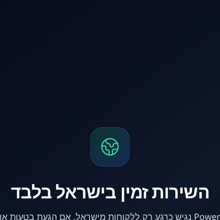
השירות זמין בישראל בלבד
אתר PowerPC נגיש כרגע רק ללקוחות מישראל. אם הגעת בטעות 