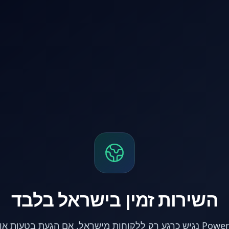
השירות זמין בישראל בלבד
אתר PowerPC נגיש כרגע רק ללקוחות מישראל. אם הגעת בטעות 