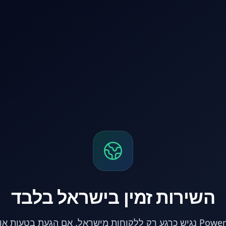
השירות זמין בישראל בלבד
אתר PowerPC נגיש כרגע רק ללקוחות מישראל. אם הגעת בטעות 