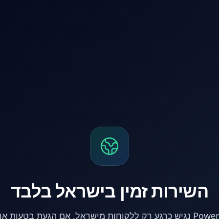
השירות זמין בישראל בלבד
אתר PowerPC נגיש כרגע רק ללקוחות מישראל. אם הגעת בטעות 