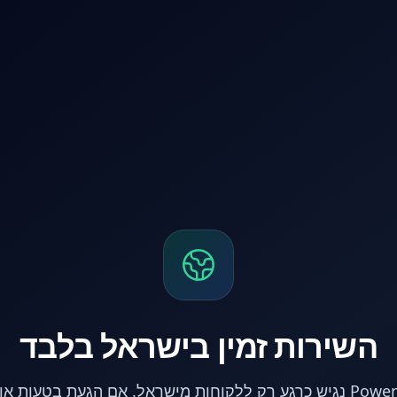
השירות זמין בישראל בלבד
אתר PowerPC נגיש כרגע רק ללקוחות מישראל. אם הגעת בטעות 