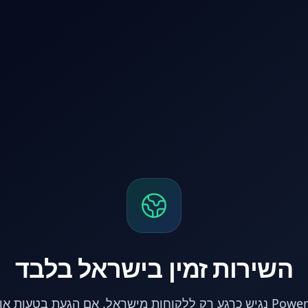
השירות זמין בישראל בלבד
אתר PowerPC נגיש כרגע רק ללקוחות מישראל. אם הגעת בטעות 