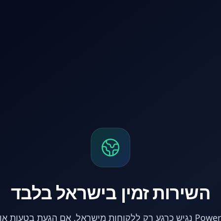
השירות זמין בישראל בלבד
אתר PowerPC נגיש כרגע רק ללקוחות מישראל. אם הגעת בטעות 