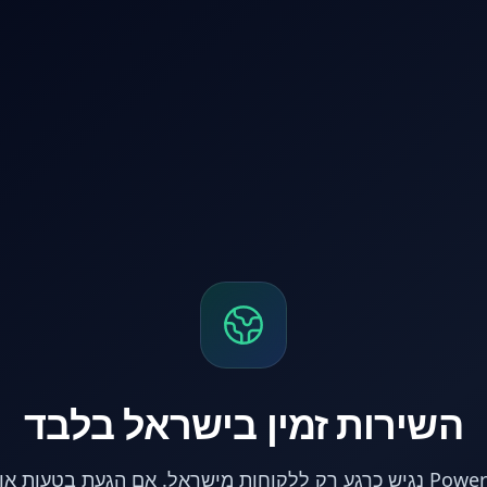
השירות זמין בישראל בלבד
אתר PowerPC נגיש כרגע רק ללקוחות מישראל. אם הגעת בטעות 