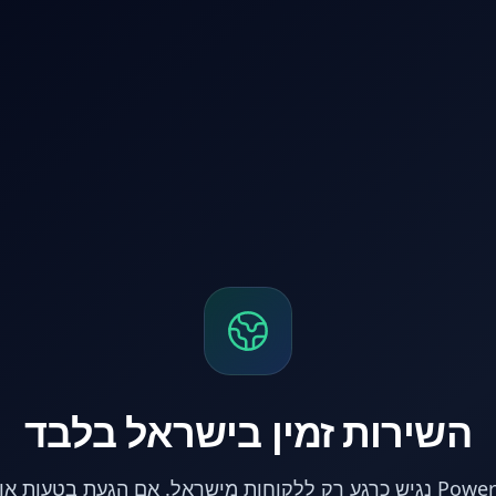
השירות זמין בישראל בלבד
אתר PowerPC נגיש כרגע רק ללקוחות מישראל. אם הגעת בטעות 