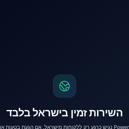
השירות זמין בישראל בלבד
אתר PowerPC נגיש כרגע רק ללקוחות מישראל. אם הגעת בטעות 