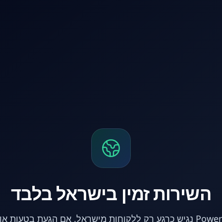
השירות זמין בישראל בלבד
אתר PowerPC נגיש כרגע רק ללקוחות מישראל. אם הגעת בטעות 