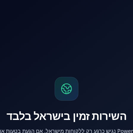
השירות זמין בישראל בלבד
אתר PowerPC נגיש כרגע רק ללקוחות מישראל. אם הגעת בטעות 