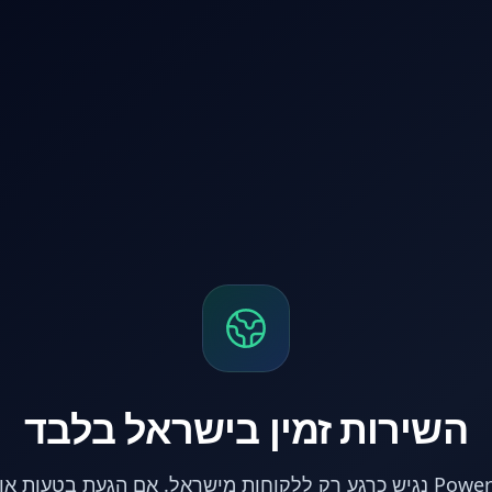
השירות זמין בישראל בלבד
אתר PowerPC נגיש כרגע רק ללקוחות מישראל. אם הגעת בטעות 