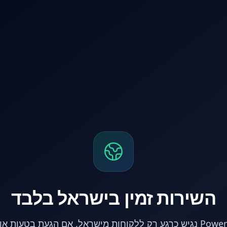
השירות זמין בישראל בלבד
אתר PowerPC נגיש כרגע רק ללקוחות מישראל. אם הגעת בטעות 