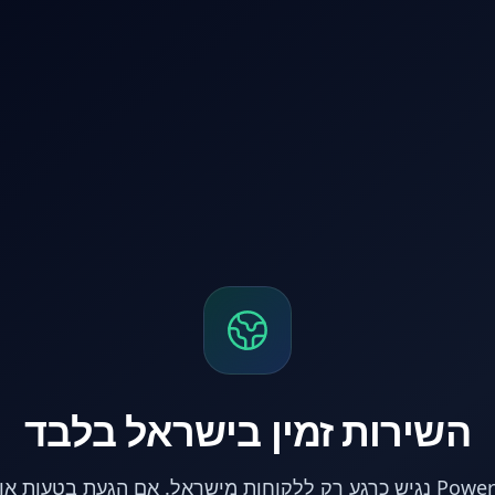
השירות זמין בישראל בלבד
אתר PowerPC נגיש כרגע רק ללקוחות מישראל. אם הגעת בטעות 