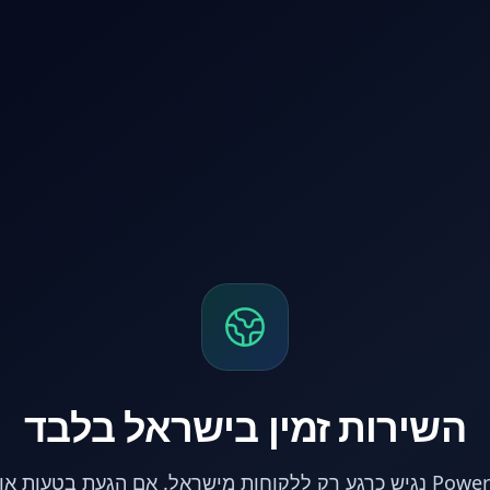
השירות זמין בישראל בלבד
אתר PowerPC נגיש כרגע רק ללקוחות מישראל. אם הגעת בטעות 