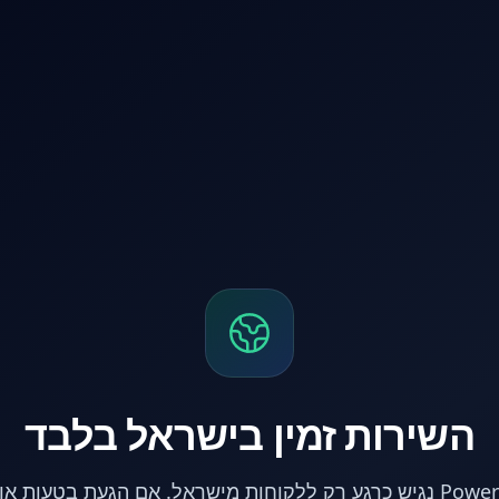
השירות זמין בישראל בלבד
אתר PowerPC נגיש כרגע רק ללקוחות מישראל. אם הגעת בטעות 