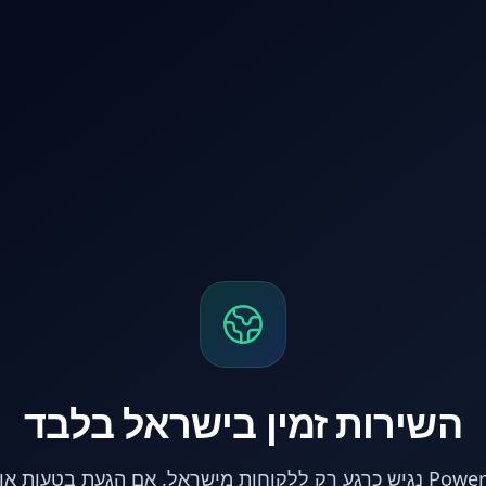
השירות זמין בישראל בלבד
אתר PowerPC נגיש כרגע רק ללקוחות מישראל. אם הגעת בטעות 