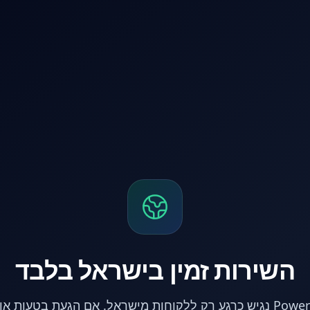
השירות זמין בישראל בלבד
אתר PowerPC נגיש כרגע רק ללקוחות מישראל. אם הגעת בטעות 