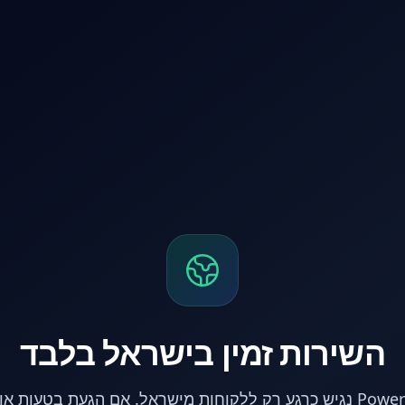
השירות זמין בישראל בלבד
אתר PowerPC נגיש כרגע רק ללקוחות מישראל. אם הגעת בטעות 