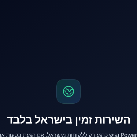
השירות זמין בישראל בלבד
אתר PowerPC נגיש כרגע רק ללקוחות מישראל. אם הגעת בטעות 