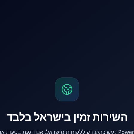
השירות זמין בישראל בלבד
אתר PowerPC נגיש כרגע רק ללקוחות מישראל. אם הגעת בטעות 