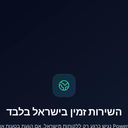
השירות זמין בישראל בלבד
אתר PowerPC נגיש כרגע רק ללקוחות מישראל. אם הגעת בטעות 