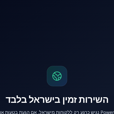
השירות זמין בישראל בלבד
אתר PowerPC נגיש כרגע רק ללקוחות מישראל. אם הגעת בטעות 