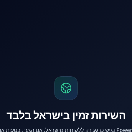
השירות זמין בישראל בלבד
אתר PowerPC נגיש כרגע רק ללקוחות מישראל. אם הגעת בטעות 