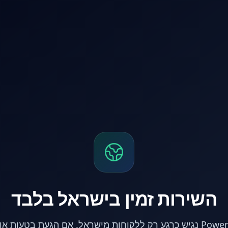
השירות זמין בישראל בלבד
אתר PowerPC נגיש כרגע רק ללקוחות מישראל. אם הגעת בטעות 