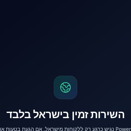
השירות זמין בישראל בלבד
אתר PowerPC נגיש כרגע רק ללקוחות מישראל. אם הגעת בטעות 