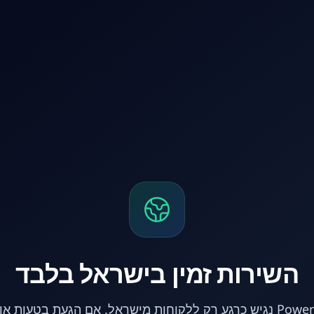
השירות זמין בישראל בלבד
אתר PowerPC נגיש כרגע רק ללקוחות מישראל. אם הגעת בטעות 