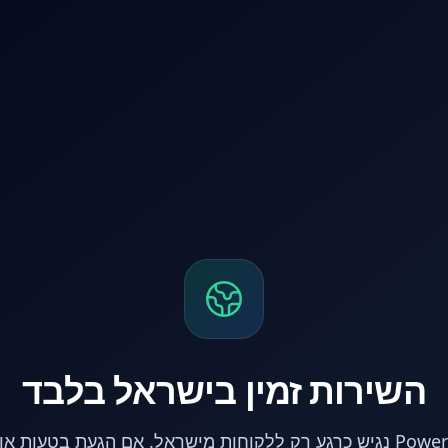
השירות זמין בישראל בלבד
אתר PowerPC נגיש כרגע רק ללקוחות מישראל. אם הגעת בטעות 