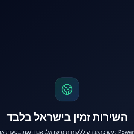
השירות זמין בישראל בלבד
אתר PowerPC נגיש כרגע רק ללקוחות מישראל. אם הגעת בטעות 