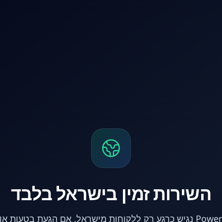
השירות זמין בישראל בלבד
אתר PowerPC נגיש כרגע רק ללקוחות מישראל. אם הגעת בטעות 