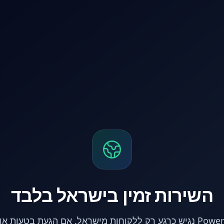
השירות זמין בישראל בלבד
אתר PowerPC נגיש כרגע רק ללקוחות מישראל. אם הגעת בטעות 