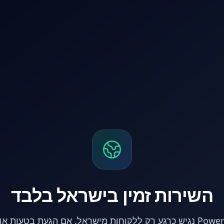
השירות זמין בישראל בלבד
אתר PowerPC נגיש כרגע רק ללקוחות מישראל. אם הגעת בטעות 