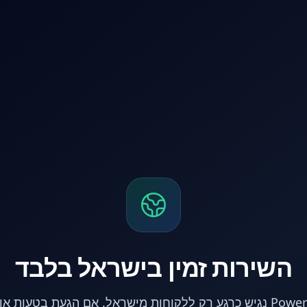
השירות זמין בישראל בלבד
אתר PowerPC נגיש כרגע רק ללקוחות מישראל. אם הגעת בטעות 