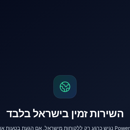
השירות זמין בישראל בלבד
אתר PowerPC נגיש כרגע רק ללקוחות מישראל. אם הגעת בטעות 