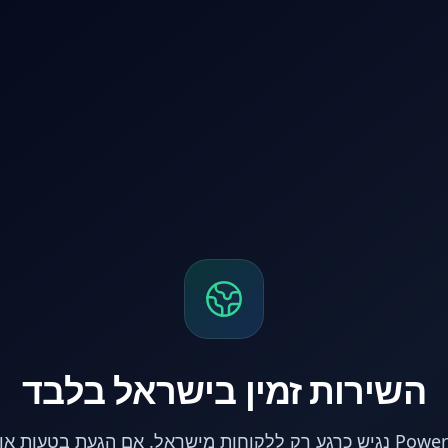
השירות זמין בישראל בלבד
אתר PowerPC נגיש כרגע רק ללקוחות מישראל. אם הגעת בטעות 