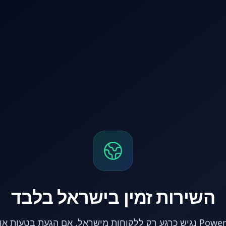
השירות זמין בישראל בלבד
אתר PowerPC נגיש כרגע רק ללקוחות מישראל. אם הגעת בטעות 