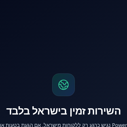
השירות זמין בישראל בלבד
אתר PowerPC נגיש כרגע רק ללקוחות מישראל. אם הגעת בטעות 