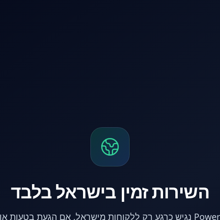
השירות זמין בישראל בלבד
אתר PowerPC נגיש כרגע רק ללקוחות מישראל. אם הגעת בטעות 