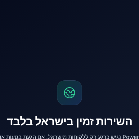
השירות זמין בישראל בלבד
אתר PowerPC נגיש כרגע רק ללקוחות מישראל. אם הגעת בטעות 