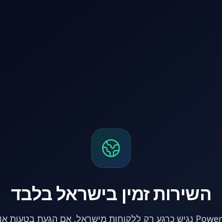
השירות זמין בישראל בלבד
אתר PowerPC נגיש כרגע רק ללקוחות מישראל. אם הגעת בטעות 