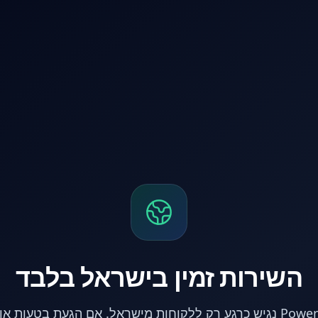
השירות זמין בישראל בלבד
אתר PowerPC נגיש כרגע רק ללקוחות מישראל. אם הגעת בטעות 