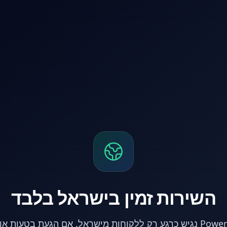
השירות זמין בישראל בלבד
אתר PowerPC נגיש כרגע רק ללקוחות מישראל. אם הגעת בטעות 