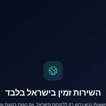
השירות זמין בישראל בלבד
אתר PowerPC נגיש כרגע רק ללקוחות מישראל. אם הגעת בטעות 