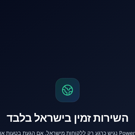
השירות זמין בישראל בלבד
אתר PowerPC נגיש כרגע רק ללקוחות מישראל. אם הגעת בטעות 