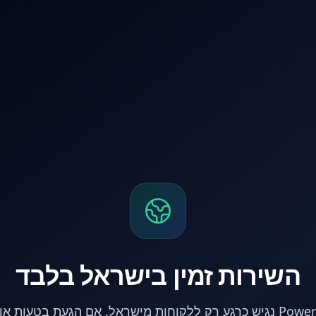
השירות זמין בישראל בלבד
אתר PowerPC נגיש כרגע רק ללקוחות מישראל. אם הגעת בטעות 