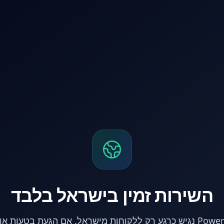
השירות זמין בישראל בלבד
אתר PowerPC נגיש כרגע רק ללקוחות מישראל. אם הגעת בטעות 