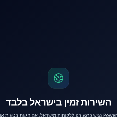
השירות זמין בישראל בלבד
אתר PowerPC נגיש כרגע רק ללקוחות מישראל. אם הגעת בטעות 