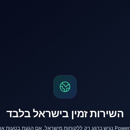
השירות זמין בישראל בלבד
אתר PowerPC נגיש כרגע רק ללקוחות מישראל. אם הגעת בטעות 