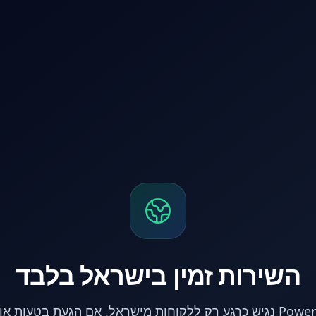
השירות זמין בישראל בלבד
אתר PowerPC נגיש כרגע רק ללקוחות מישראל. אם הגעת בטעות 